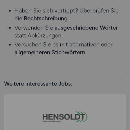
Niedersachsen
Haben Sie sich vertippt? Überprüfen Sie
Nordrhein-Westfalen
die
Rechtschreibung
.
Rheinland-Pfalz
Verwenden Sie
ausgeschriebene Wörter
Saarland
statt Abkürzungen.
Sachsen
Versuchen Sie es mit alternativen oder
Sachsen-Anhalt
allgemeineren Stichwörtern
.
Schleswig-Holstein
Thüringen
Deutschlandweit
Österreich
Weitere interessante Jobs:
Schweiz
Europa
International