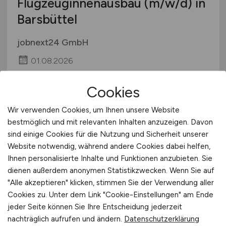
Flugzeuginnenausbau
(m/w/d)
in
Barsbüttel
jobnext24 GmbH
01.08.2026
Barsbüttel
Cookies
Wir verwenden Cookies, um Ihnen unsere Website
bestmöglich und mit relevanten Inhalten anzuzeigen. Davon
sind einige Cookies für die Nutzung und Sicherheit unserer
Website notwendig, während andere Cookies dabei helfen,
Ihnen personalisierte Inhalte und Funktionen anzubieten. Sie
dienen außerdem anonymen Statistikzwecken. Wenn Sie auf
"Alle akzeptieren" klicken, stimmen Sie der Verwendung aller
Flughafenmitarbeiter
(m/w/d)
Cookies zu. Unter dem Link "Cookie-Einstellungen" am Ende
jeder Seite können Sie Ihre Entscheidung jederzeit
mit Feuerwehrerfahrung für
nachträglich aufrufen und ändern.
Datenschutzerklärung