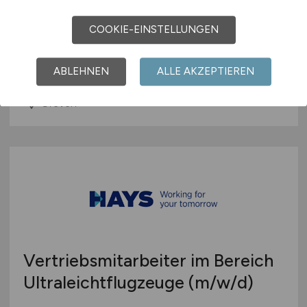
Gepäck- und
Flugzeugabfertigung
COOKIE-EINSTELLUNGEN
FMO Flughafen Münster/Osnabrück GmbH
ABLEHNEN
ALLE AKZEPTIEREN
27.07.2026
Greven
Vertriebsmitarbeiter im Bereich
Ultraleichtflugzeuge
(m/w/d)