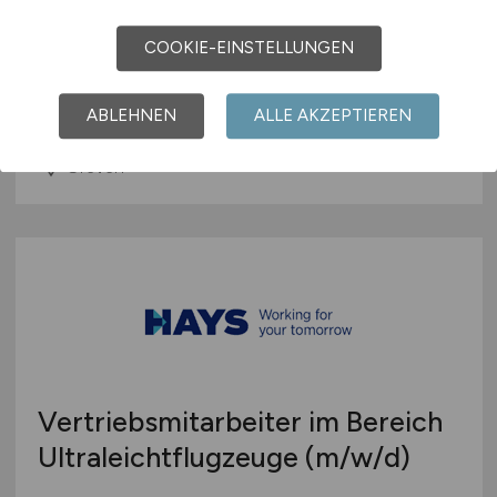
Gepäck- und
Flugzeugabfertigung
COOKIE-EINSTELLUNGEN
FMO Flughafen Münster/Osnabrück GmbH
ABLEHNEN
ALLE AKZEPTIEREN
27.07.2026
Greven
Vertriebsmitarbeiter im Bereich
Ultraleichtflugzeuge
(m/w/d)