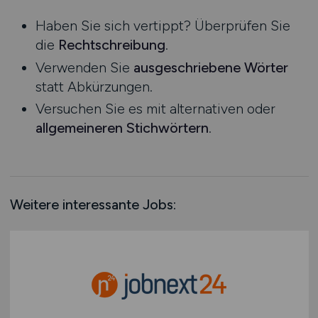
Niedersachsen
Haben Sie sich vertippt? Überprüfen Sie
Nordrhein-Westfalen
die
Rechtschreibung
.
Rheinland-Pfalz
Verwenden Sie
ausgeschriebene Wörter
Saarland
statt Abkürzungen.
Sachsen
Versuchen Sie es mit alternativen oder
Sachsen-Anhalt
allgemeineren Stichwörtern
.
Schleswig-Holstein
Thüringen
Deutschlandweit
Österreich
Weitere interessante Jobs:
Schweiz
Europa
International