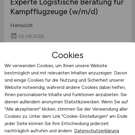
Experte Logistische Beratung für
Kampfflugzeuge
(w/m/d)
Hensoldt
02.08.2026
Fürstenfeldbruck
Cookies
Wir verwenden Cookies, um Ihnen unsere Website
bestmöglich und mit relevanten Inhalten anzuzeigen. Davon
sind einige Cookies für die Nutzung und Sicherheit unserer
Website notwendig, während andere Cookies dabei helfen,
Ihnen personalisierte Inhalte und Funktionen anzubieten. Sie
dienen außerdem anonymen Statistikzwecken. Wenn Sie auf
"Alle akzeptieren" klicken, stimmen Sie der Verwendung aller
Flughafenmitarbeiter
(m/w/d)
Cookies zu. Unter dem Link "Cookie-Einstellungen" am Ende
jeder Seite können Sie Ihre Entscheidung jederzeit
mit Feuerwehrerfahrung für
nachträglich aufrufen und ändern.
Datenschutzerklärung