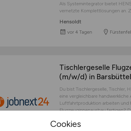
Als Systemintegrator bietet HEN
vernetzte Komplettlösungen an. Zu
Hensoldt
vor 4 Tagen
Fürstenfe
Tischlergeselle Flug
(m/w/d)
in Barsbütte
Du bist Tischlergeselle, Tischler,
eine vergleichbare handwerkliche
Luftfahrtproduktion arbeiten und 
Flugzeuginnenausbau fertigen? Dan
Flugzeuginnenausbau (m/w/d) in Ba
Cookies
unterstützt du die Produktion von 