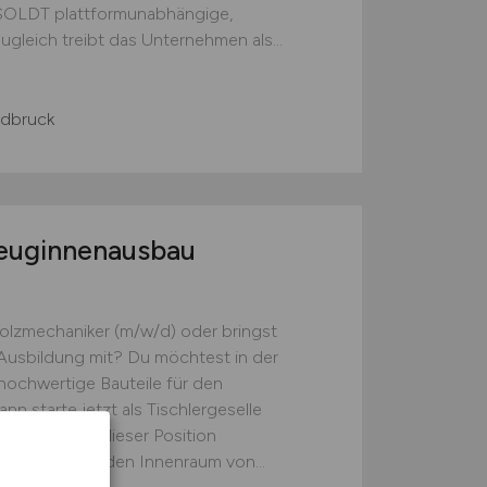
SOLDT plattformunabhängige,
gleich treibt das Unternehmen als...
ldbruck
zeuginnenausbau
l
 Holzmechaniker (m/w/d) oder bringst
 Ausbildung mit? Du möchtest in der
hochwertige Bauteile für den
n starte jetzt als Tischlergeselle
rsbüttel. In dieser Position
Bauteilen für den Innenraum von...