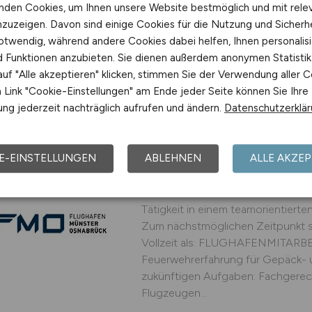
nden Cookies, um Ihnen unsere Website bestmöglich und mit rele
jobnext24 GmbH
nzuzeigen. Davon sind einige Cookies für die Nutzung und Sicherh
vor 5 Tagen
Barsbüttel
otwendig, während andere Cookies dabei helfen, Ihnen personalisi
nd Funktionen anzubieten. Sie dienen außerdem anonymen Statisti
uf "Alle akzeptieren" klicken, stimmen Sie der Verwendung aller C
Link "Cookie-Einstellungen" am Ende jeder Seite können Sie Ihre
ng jederzeit nachträglich aufrufen und ändern.
Datenschutzerklä
Flughafenmitarbeite
Feuerwehrerfahrung 
E-EINSTELLUNGEN
ABLEHNEN
ALLE AKZEP
Flugzeugabfertigung
Kommen Sie ins #team FMO! Auf S
Tätigkeit in einem teamorientier
Zum nächstmöglichen Zeitpunkt su
Vollzeit als: FLUGHAFENMITARBE
Feuerwehrerfahrung für Gepäck- 
zukünftigen Aufgaben: Fachgere
Flugzeugen...