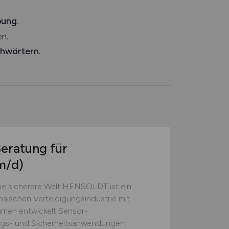
bung
.
n.
chwörtern
.
Beratung für
m/d)
e sicherere Welt HENSOLDT ist ein
äischen Verteidigungsindustrie mit
hmen entwickelt Sensor-
ngs- und Sicherheitsanwendungen.