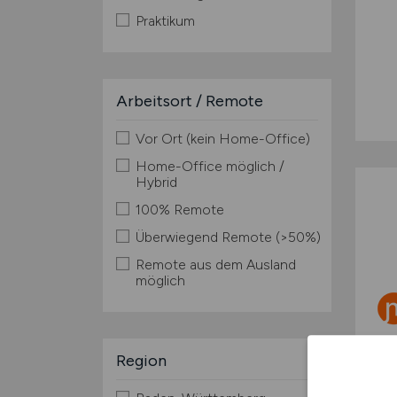
Praktikum
Arbeitsort / Remote
Vor Ort (kein Home-Office)
Home-Office möglich /
Hybrid
100% Remote
Überwiegend Remote (>50%)
Remote aus dem Ausland
möglich
Region