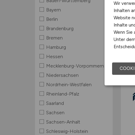
Baden-Württemberg
Wir verwe
Bayern
Inhalten a
Website n
Berlin
Inhalte u
Brandenburg
Wenn Sie a
Bremen
Unter dem 
Entscheidu
Hamburg
Hessen
Mecklenburg-Vorpommern
COOKI
Niedersachsen
Nordrhein-Westfalen
Rheinland-Pfalz
Saarland
Sachsen
Sachsen-Anhalt
Schleswig-Holstein