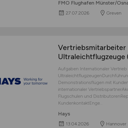
FMO Flughafen Münster/Osn
27.07.2026
Greven
Vertriebsmitarbeiter
Ultraleichtflugzeuge
Aufgaben Internationaler Vertrie
UltraleichtflugzeugenDurchführu
Demonstrationsflügen mit Kunde
internationaler Vertriebspartner
Flugschulen und DistributorenRep
KundenkontaktEnge...
Hays
13.04.2026
Hannover