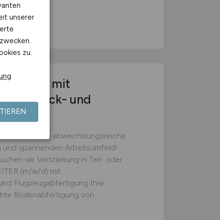
vanten
eit unserer
erte
kzwecken.
ookies zu.
rung
r
(m/w/d)
mit
für Gepäck- und
TIEREN
ie wartet eine abwechslungsreiche
ten und spannenden Arbeitsumfeld!
chen wir Verstärkung in Teil- oder
ITER (m/w/d) mit
und Flugzeugabfertigung Ihre
chte Bodenabfertigung von