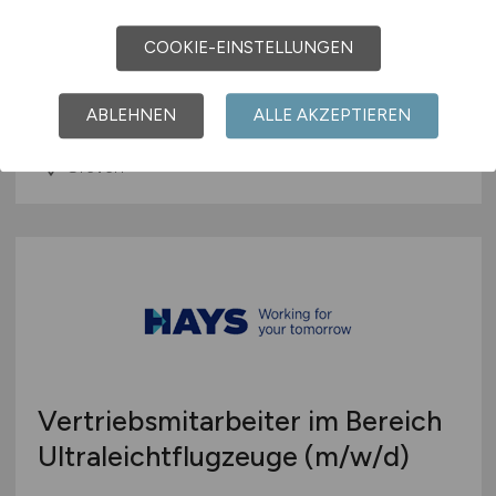
Gepäck- und
Flugzeugabfertigung
COOKIE-EINSTELLUNGEN
FMO Flughafen Münster/Osnabrück GmbH
ABLEHNEN
ALLE AKZEPTIEREN
27.07.2026
Greven
Vertriebsmitarbeiter im Bereich
Ultraleichtflugzeuge
(m/w/d)