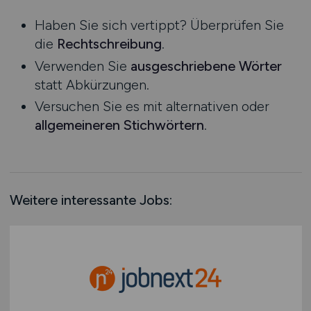
Niedersachsen
Haben Sie sich vertippt? Überprüfen Sie
Nordrhein-Westfalen
die
Rechtschreibung
.
Rheinland-Pfalz
Verwenden Sie
ausgeschriebene Wörter
Saarland
statt Abkürzungen.
Sachsen
Versuchen Sie es mit alternativen oder
Sachsen-Anhalt
allgemeineren Stichwörtern
.
Schleswig-Holstein
Thüringen
Deutschlandweit
Österreich
Weitere interessante Jobs:
Schweiz
Europa
International