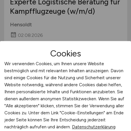
Experte Logistische Beratung für
Kampfflugzeuge
(w/m/d)
Hensoldt
02.08.2026
Fürstenfeldbruck
Cookies
Wir verwenden Cookies, um Ihnen unsere Website
bestmöglich und mit relevanten Inhalten anzuzeigen. Davon
sind einige Cookies für die Nutzung und Sicherheit unserer
Website notwendig, während andere Cookies dabei helfen,
Ihnen personalisierte Inhalte und Funktionen anzubieten. Sie
dienen außerdem anonymen Statistikzwecken. Wenn Sie auf
"Alle akzeptieren" klicken, stimmen Sie der Verwendung aller
Flughafenmitarbeiter
(m/w/d)
Cookies zu. Unter dem Link "Cookie-Einstellungen" am Ende
jeder Seite können Sie Ihre Entscheidung jederzeit
mit Feuerwehrerfahrung für
nachträglich aufrufen und ändern.
Datenschutzerklärung