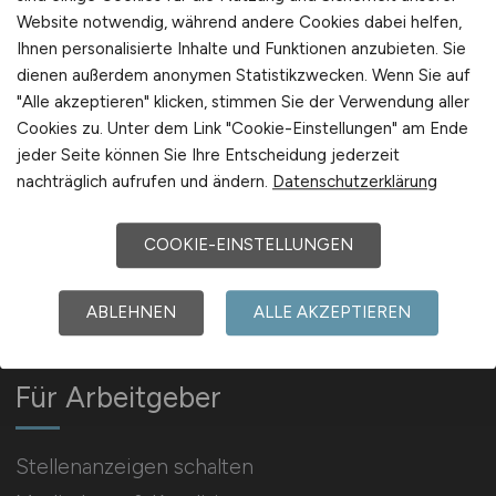
Website notwendig, während andere Cookies dabei helfen,
Ihnen personalisierte Inhalte und Funktionen anzubieten. Sie
Arbeitgeber Kontakt
dienen außerdem anonymen Statistikzwecken. Wenn Sie auf
Karrierenetzwerk
"Alle akzeptieren" klicken, stimmen Sie der Verwendung aller
Cookies zu. Unter dem Link "Cookie-Einstellungen" am Ende
jeder Seite können Sie Ihre Entscheidung jederzeit
nachträglich aufrufen und ändern.
Datenschutzerklärung
COOKIE-EINSTELLUNGEN
Social Media & Networks
Gleichberechtigung & Vielfalt
ABLEHNEN
ALLE AKZEPTIEREN
Für Arbeitgeber
Stellenanzeigen schalten