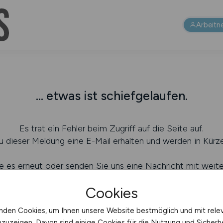
Arbeitn
... etwas ist schiefgelaufen.
Es trat ein Fehler beim Zugriff auf die Seite auf.
 dieser Meldung eine E-Mail erhalten und werden in Kürze
e es erneut oder senden Sie uns eine Nachricht mit weit
ei welcher Aktion dieser Fehler auftrat (
Ihr Kontakt zu un
Cookies
nden Cookies, um Ihnen unsere Website bestmöglich und mit rele
nzuzeigen. Davon sind einige Cookies für die Nutzung und Sicherh