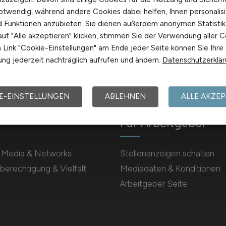
otwendig, während andere Cookies dabei helfen, Ihnen personalisi
nd Funktionen anzubieten. Sie dienen außerdem anonymen Statisti
uf "Alle akzeptieren" klicken, stimmen Sie der Verwendung aller C
Link "Cookie-Einstellungen" am Ende jeder Seite können Sie Ihre
ng jederzeit nachträglich aufrufen und ändern.
Datenschutzerklä
E-EINSTELLUNGEN
ABLEHNEN
ALLE AKZEP
Für Arbeitgeber
l Media & Networks
Stellenanzeigen schalten
berechtigung & Vielfalt
Mediadaten & Konditionen
Arbeitgeber Seite