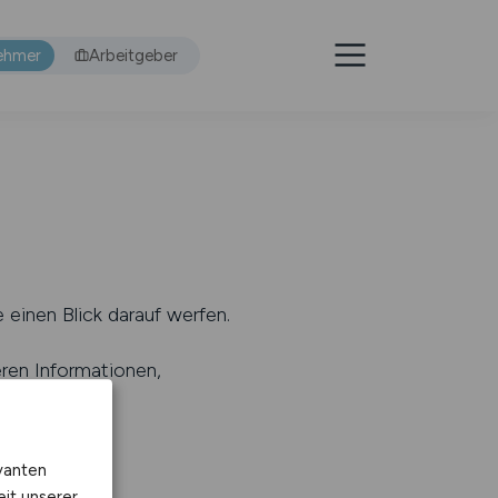
ehmer
Arbeitgeber
 einen Blick darauf werfen.
eren Informationen,
s
).
vanten
eit unserer