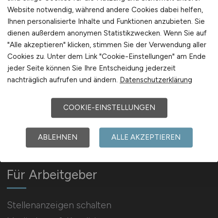
Website notwendig, während andere Cookies dabei helfen,
Ihnen personalisierte Inhalte und Funktionen anzubieten. Sie
Arbeitgeber Kontakt
dienen außerdem anonymen Statistikzwecken. Wenn Sie auf
Karrierenetzwerk
"Alle akzeptieren" klicken, stimmen Sie der Verwendung aller
Cookies zu. Unter dem Link "Cookie-Einstellungen" am Ende
jeder Seite können Sie Ihre Entscheidung jederzeit
nachträglich aufrufen und ändern.
Datenschutzerklärung
COOKIE-EINSTELLUNGEN
Social Media & Networks
Gleichberechtigung & Vielfalt
ABLEHNEN
ALLE AKZEPTIEREN
Für Arbeitgeber
Stellenanzeigen schalten