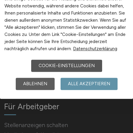
Website notwendig, während andere Cookies dabei helfen,
Ihnen personalisierte Inhalte und Funktionen anzubieten. Sie
Arbeitgeber Kontakt
dienen außerdem anonymen Statistikzwecken. Wenn Sie auf
Karrierenetzwerk
"Alle akzeptieren" klicken, stimmen Sie der Verwendung aller
Cookies zu. Unter dem Link "Cookie-Einstellungen" am Ende
jeder Seite können Sie Ihre Entscheidung jederzeit
nachträglich aufrufen und ändern.
Datenschutzerklärung
COOKIE-EINSTELLUNGEN
Social Media & Networks
Gleichberechtigung & Vielfalt
ABLEHNEN
ALLE AKZEPTIEREN
Für Arbeitgeber
Stellenanzeigen schalten