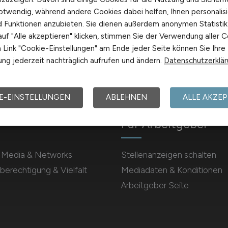
otwendig, während andere Cookies dabei helfen, Ihnen personalisi
nd Funktionen anzubieten. Sie dienen außerdem anonymen Statisti
uf "Alle akzeptieren" klicken, stimmen Sie der Verwendung aller C
Link "Cookie-Einstellungen" am Ende jeder Seite können Sie Ihre
ng jederzeit nachträglich aufrufen und ändern.
Datenschutzerklä
E-EINSTELLUNGEN
ABLEHNEN
ALLE AKZEP
Für Arbeitgeber
l Media & Networks
Stellenanzeigen schalten
berechtigung & Vielfalt
Mediadaten & Konditionen
Arbeitgeber Seite