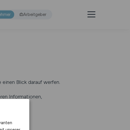
ehmer
Arbeitgeber
 einen Blick darauf werfen.
eren Informationen,
s
).
vanten
eit unserer