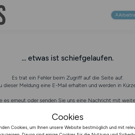
Arbeitn
... etwas ist schiefgelaufen.
Es trat ein Fehler beim Zugriff auf die Seite auf.
 dieser Meldung eine E-Mail erhalten und werden in Kürze
e es erneut oder senden Sie uns eine Nachricht mit weit
ei welcher Aktion dieser Fehler auftrat (
Ihr Kontakt zu un
Cookies
nden Cookies, um Ihnen unsere Website bestmöglich und mit rele
nzuzeigen. Davon sind einige Cookies für die Nutzung und Sicherh