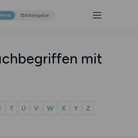
ehmer
Arbeitgeber
chbegriffen mit
S
T
U
V
W
X
Y
Z