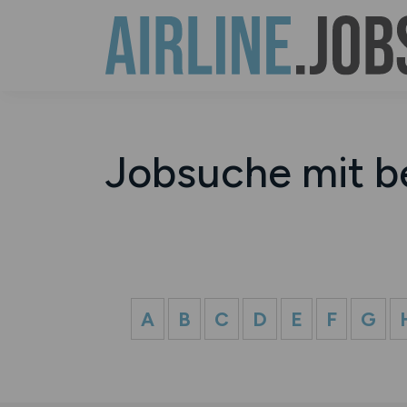
Jobsuche mit b
A
B
C
D
E
F
G