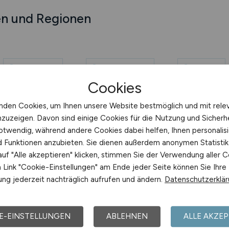
en und Regionen
Mannheim
Memmingen
Minden
Cookies
abaur
Morbach
Mülheim an der Ruhr
nden Cookies, um Ihnen unsere Website bestmöglich und mit rele
nzuzeigen. Davon sind einige Cookies für die Nutzung und Sicherh
otwendig, während andere Cookies dabei helfen, Ihnen personalisi
Mehr
nd Funktionen anzubieten. Sie dienen außerdem anonymen Statisti
uf "Alle akzeptieren" klicken, stimmen Sie der Verwendung aller C
Link "Cookie-Einstellungen" am Ende jeder Seite können Sie Ihre
ng jederzeit nachträglich aufrufen und ändern.
Datenschutzerklä
E-EINSTELLUNGEN
ABLEHNEN
ALLE AKZEP