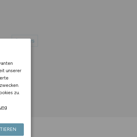
Moers
vanten
eit unserer
erte
kzwecken.
ookies zu.
rung
TIEREN