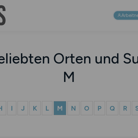
Arbeitn
eliebten Orten und Su
M
H
I
J
K
L
M
N
O
P
Q
R