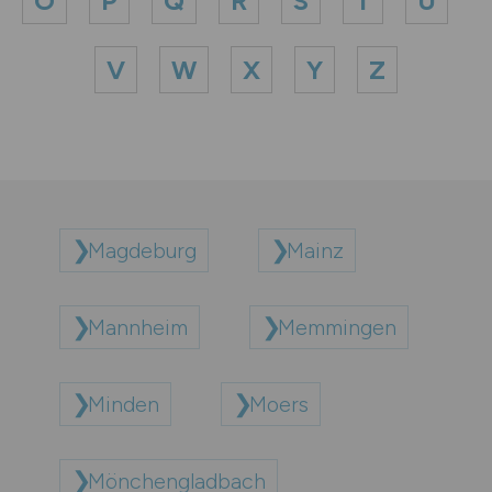
O
P
Q
R
S
T
U
V
W
X
Y
Z
Magdeburg
Mainz
Mannheim
Memmingen
Minden
Moers
Mönchengladbach