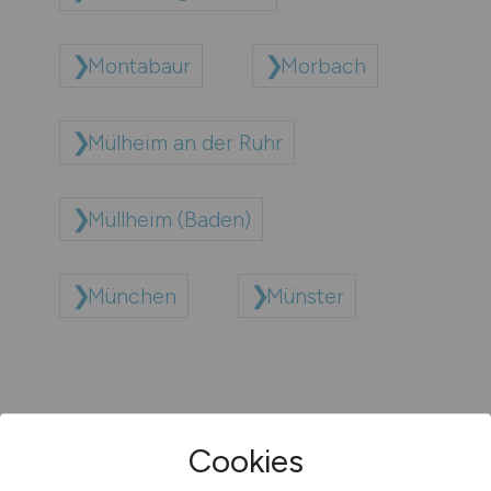
Montabaur
Morbach
Mülheim an der Ruhr
Müllheim (Baden)
München
Münster
Cookies