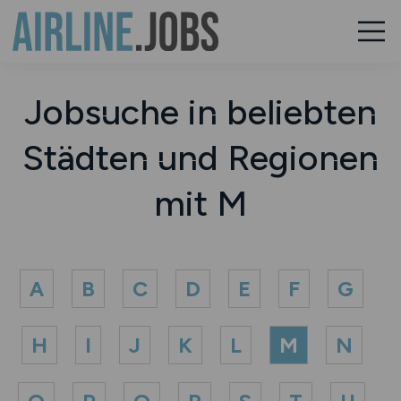
Jobsuche in beliebten
Städten und Regionen
mit M
A
B
C
D
E
F
G
H
I
J
K
L
M
N