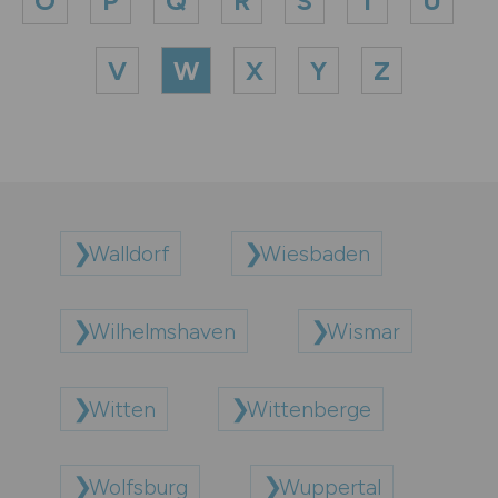
O
P
Q
R
S
T
U
V
W
X
Y
Z
Walldorf
Wiesbaden
Wilhelmshaven
Wismar
Witten
Wittenberge
Wolfsburg
Wuppertal