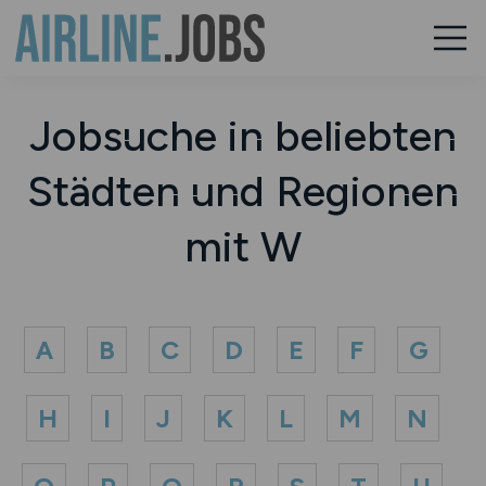
Jobsuche in beliebten
Städten und Regionen
mit W
A
B
C
D
E
F
G
H
I
J
K
L
M
N